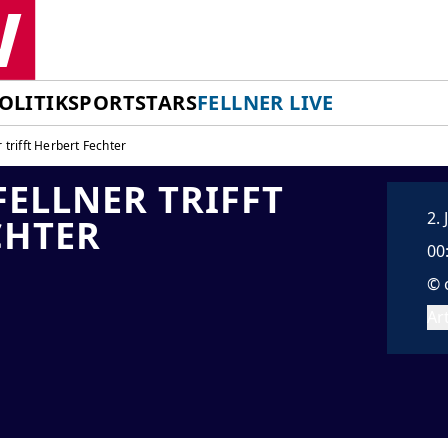
OLITIK
SPORT
STARS
FELLNER LIVE
 trifft Herbert Fechter
ELLNER TRIFFT
2.
CHTER
00
© 
Art