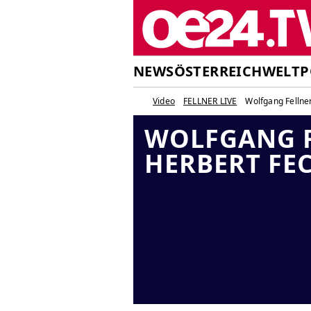
NEWS
ÖSTERREICH
WELT
P
Video
FELLNER LIVE
Wolfgang Fellner
WOLFGANG F
HERBERT FE