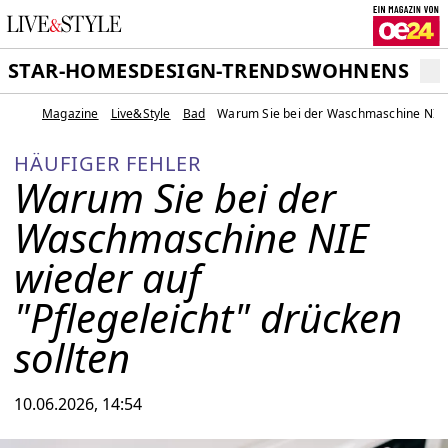
STAR-HOMES
DESIGN-TRENDS
WOHNEN
SCH
Magazine
Live&Style
Bad
Warum Sie bei der Waschmaschine NIE wi
HÄUFIGER FEHLER
Warum Sie bei der
Waschmaschine NIE
wieder auf
"Pflegeleicht" drücken
sollten
10.06.2026, 14:54