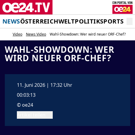
NEWS
ÖSTERREICH
WELT
POLITIK
SPORT
STA
Video
News Video
Wahl-Showdown: Wer wird neuer ORF-Chef?
WAHL-SHOWDOWN: WER
WIRD NEUER ORF-CHEF?
11. Juni 2026 | 17:32 Uhr
00:03:13
© oe24
Artikel teilen