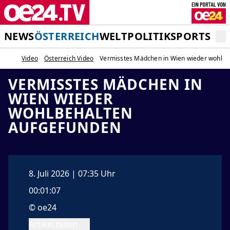
NEWS
ÖSTERREICH
WELT
POLITIK
SPORT
STA
Video
Österreich Video
Vermisstes Mädchen in Wien wieder wohlbe
VERMISSTES MÄDCHEN IN
WIEN WIEDER
WOHLBEHALTEN
AUFGEFUNDEN
8. Juli 2026 | 07:35 Uhr
00:01:07
© oe24
Artikel teilen