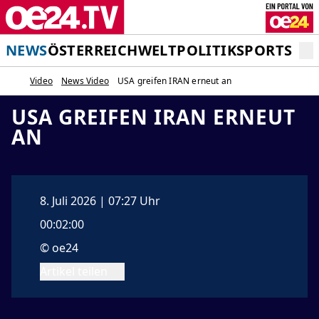
NEWS
ÖSTERREICH
WELT
POLITIK
SPORT
STA
Video
News Video
USA greifen IRAN erneut an
USA GREIFEN IRAN ERNEUT
AN
8. Juli 2026 | 07:27 Uhr
00:02:00
© oe24
Artikel teilen