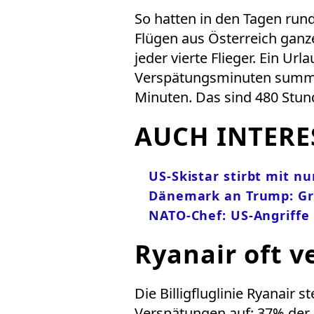
So hatten in den Tagen rund
Flügen aus Österreich ganze
jeder vierte Flieger. Ein Url
Verspätungsminuten summier
Minuten. Das sind 480 Stun
AUCH INTERE
US-Skistar stirbt mit nu
Dänemark an Trump: Gr
NATO-Chef: US-Angriffe
Ryanair oft v
Die Billigfluglinie Ryanair s
Verspätungen auf: 37% der 