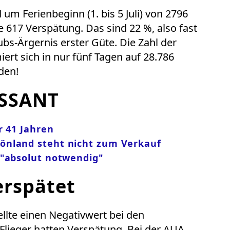
 um Ferienbeginn (1. bis 5 Juli) von 2796
 617 Verspätung. Das sind 22 %, also fast
aubs-Ärgernis erster Güte. Die Zahl der
t sich in nur fünf Tagen auf 28.786
den!
SSANT
r 41 Jahren
önland steht nicht zum Verkauf
 "absolut notwendig"
erspätet
tellte einen Negativwert bei den
Flieger hatten Verspätung. Bei der AUA