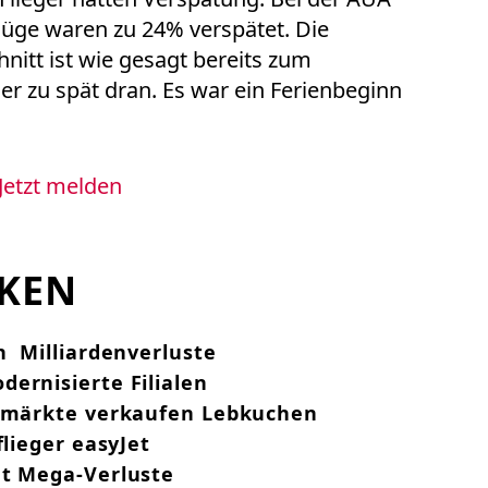
üge waren zu 24% verspätet. Die
hnitt ist wie gesagt bereits zum
eger zu spät dran. Es war ein Ferienbeginn
Jetzt melden
CKEN
n Milliardenverluste
ernisierte Filialen
ermärkte verkaufen Lebkuchen
flieger easyJet
et Mega-Verluste