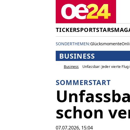
TICKER
SPORT
STARS
MAG
SONDERTHEMEN:
Glücksmomente
Onl
BUSINESS
Business
Unfassbar: Jeder vierte Flug 
SOMMERSTART
Unfassbar
schon ve
07.07.2026, 15:04