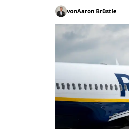
von
Aaron Brüstle