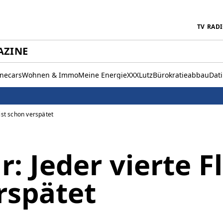
TV
RAD
AZINE
inecars
Wohnen & Immo
Meine Energie
XXXLutz
Bürokratieabbau
Dat
ist schon verspätet
: Jeder vierte Fl
rspätet