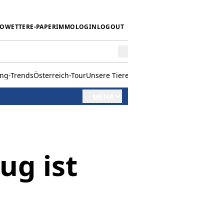
IO
WETTER
E-PAPER
IMMO
LOGIN
LOGOUT
ing-Trends
Österreich-Tour
Unsere Tiere
Mörwald kocht
Stark in den 
MEHR
ug ist