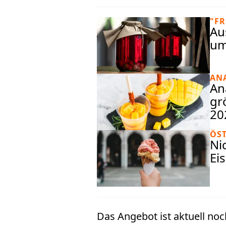
"FR
Au
um
ANA
An
gr
20
ÖS
Ni
Ei
Das Angebot ist aktuell no