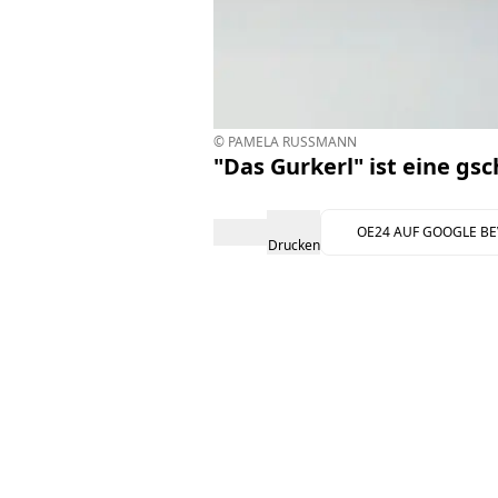
© PAMELA RUSSMANN
"Das Gurkerl" ist eine gs
OE24 AUF GOOGLE B
Drucken