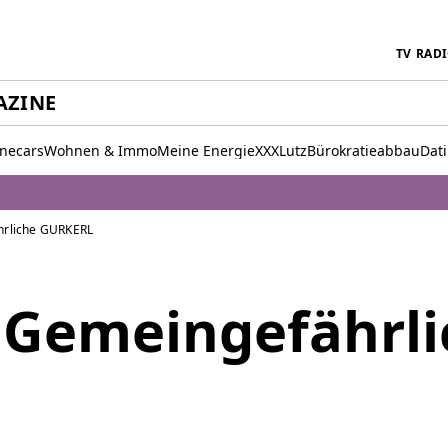
TV
RAD
AZINE
inecars
Wohnen & Immo
Meine Energie
XXXLutz
Bürokratieabbau
Dat
hrliche GURKERL
 Gemeingefährli
L