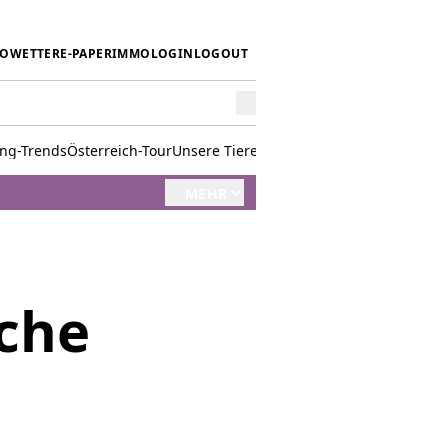
IO
WETTER
E-PAPER
IMMO
LOGIN
LOGOUT
ing-Trends
Österreich-Tour
Unsere Tiere
Mörwald kocht
Stark in den 
MEHR
che