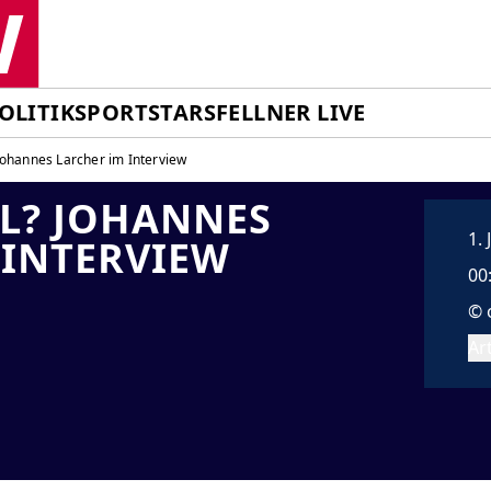
OLITIK
SPORT
STARS
FELLNER LIVE
ohannes Larcher im Interview
L? JOHANNES
1.
 INTERVIEW
00
© 
Art