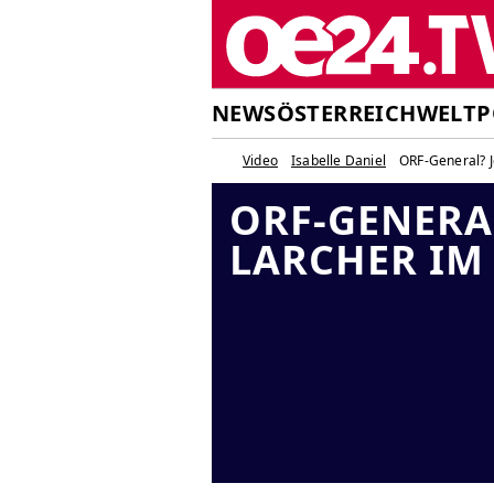
NEWS
ÖSTERREICH
WELT
P
Video
Isabelle Daniel
ORF-General? J
ORF-GENERA
LARCHER IM