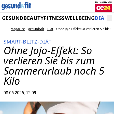
GESUND
BEAUTY
FITNESS
WELLBEING
DIÄT
M
Magazine
gesund&fit
Diät
Ohne Jojo-Effekt: So verlieren Sie bis
SMART-BLITZ-DIÄT
Ohne Jojo-Effekt: So
verlieren Sie bis zum
Sommerurlaub noch 5
Kilo
08.06.2026, 12:09