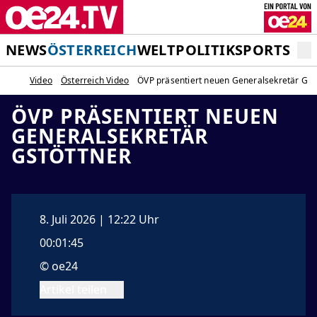
NEWS
ÖSTERREICH
WELT
POLITIK
SPORT
STA
Video
Österreich Video
ÖVP präsentiert neuen Generalsekretär Gst
ÖVP PRÄSENTIERT NEUEN
GENERALSEKRETÄR
GSTÖTTNER
8. Juli 2026 | 12:22 Uhr
00:01:45
© oe24
Artikel teilen