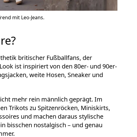
Trend mit Leo-Jeans.
ore?
hetik britischer Fußballfans, der
ook ist inspiriert von den 80er- und 90er-
ningsjacken, weite Hosen, Sneaker und
nicht mehr rein männlich geprägt. Im
len Trikots zu Spitzenröcken, Miniskirts,
ssoires und machen daraus stylische
 ein bisschen nostalgisch – und genau
mmer.