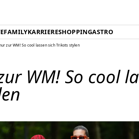
E
FAMILY
KARRIERE
SHOPPING
ASTRO
nur zur WM! So cool lassen sich Trikots stylen
zur WM! So cool la
len