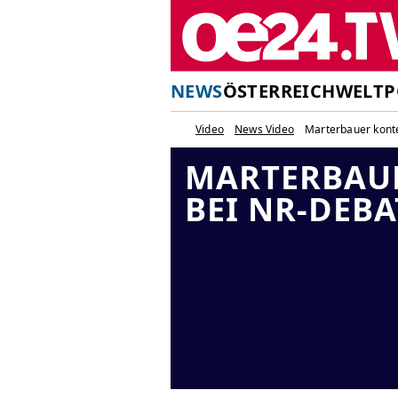
NEWS
ÖSTERREICH
WELT
P
Video
News Video
Marterbauer konte
MARTERBAUE
BEI NR-DEBA