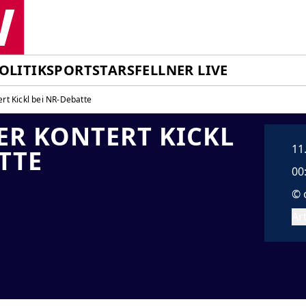
OLITIK
SPORT
STARS
FELLNER LIVE
rt Kickl bei NR-Debatte
R KONTERT KICKL
11
TTE
00
© 
Art