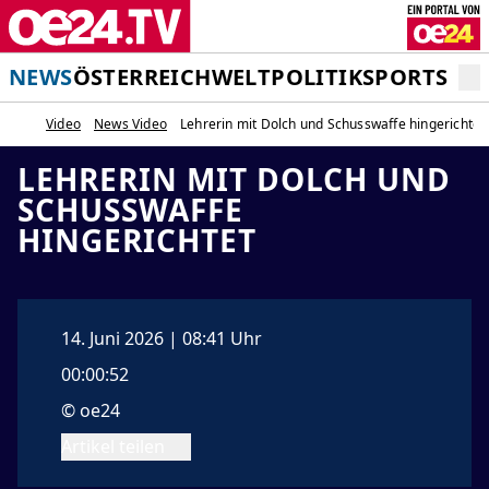
NEWS
ÖSTERREICH
WELT
POLITIK
SPORT
STA
Video
News Video
Lehrerin mit Dolch und Schusswaffe hingerichtet
LEHRERIN MIT DOLCH UND
SCHUSSWAFFE
HINGERICHTET
14. Juni 2026 | 08:41 Uhr
00:00:52
© oe24
Artikel teilen