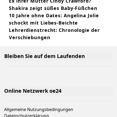
so verliebt wie nie zeigen
Droht Welt jetzt ein Atomkrieg?
Umfrage enthüllt: Diese Nationen sind
die Weltmeister im Bett
Mord an Fondue-Wirt: Afghane (26)
unzurechnungsfähig!
Heimlich geheiratet? Gigi Hadid &
Bradley Cooper mit verdächtigen Ringen
erwischt
Datet Kaia Gerber jetzt den Sohn vom
Ex ihrer Mutter Cindy Crawford?
Shakira zeigt süßes Baby-Füßchen
10 Jahre ohne Dates: Angelina Jolie
schockt mit Liebes-Beichte
Lehrerdienstrecht: Chronologie der
Verschiebungen