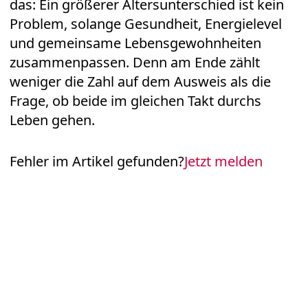
Laut ElitePartner-Psychologin Lisa Fischbach
lernen viele Menschen mit den Jahren,
worauf es in Partnerschaften tatsächlich
ankommt. Nicht das Geburtsdatum
entscheidet über das Glück einer Beziehung,
sondern die Frage, ob zwei Menschen
langfristig gut miteinander harmonieren.
Für viele Singles und Paare über 40 bedeutet
das: Ein größerer Altersunterschied ist kein
Problem, solange Gesundheit, Energielevel
und gemeinsame Lebensgewohnheiten
zusammenpassen. Denn am Ende zählt
weniger die Zahl auf dem Ausweis als die
Frage, ob beide im gleichen Takt durchs