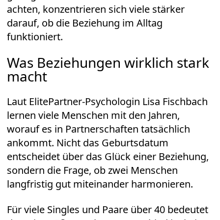
SITUATIONSHIP
Liebesleben
ANZEIGE
Was du über den Dating-
Trend wissen musst
DATING-TRENDS
ANZEIGE
Warum sich immer mehr
Singles nach echten
Begegnungen sehnen
Auch Unterschiede bei Karriere oder
Einkommen spielen für ältere Befragte eine
geringere Rolle. Statt auf äußere Faktoren zu
achten, konzentrieren sich viele stärker
darauf, ob die Beziehung im Alltag
funktioniert.
Was Beziehungen wirklich stark
macht