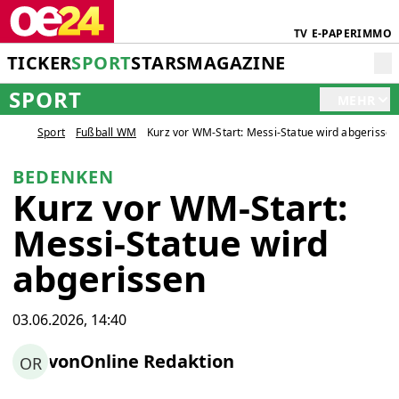
TV
E-PAPER
IMMO
TICKER
SPORT
STARS
MAGAZINE
SPORT
MEHR
Sport
Fußball WM
Kurz vor WM-Start: Messi-Statue wird abgerissen
BEDENKEN
Kurz vor WM-Start:
Messi-Statue wird
abgerissen
03.06.2026, 14:40
von
Online Redaktion
OR