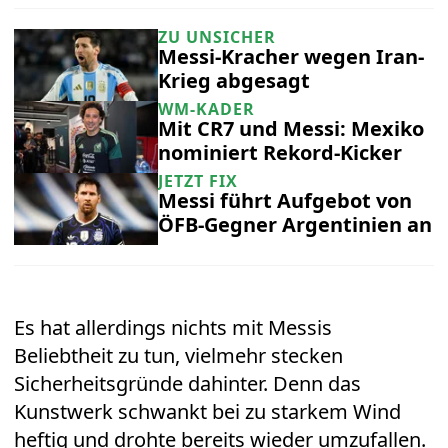
ZU UNSICHER
Messi-Kracher wegen Iran-
Krieg abgesagt
WM-KADER
Mit CR7 und Messi: Mexiko
nominiert Rekord-Kicker
JETZT FIX
Messi führt Aufgebot von
ÖFB-Gegner Argentinien an
Es hat allerdings nichts mit Messis
Beliebtheit zu tun, vielmehr stecken
Sicherheitsgründe dahinter. Denn das
Kunstwerk schwankt bei zu starkem Wind
heftig und drohte bereits wieder umzufallen.