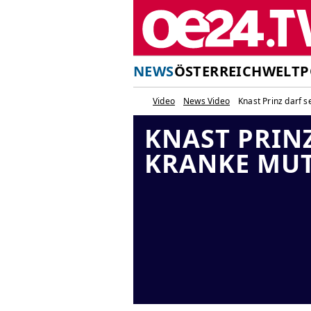
NEWS
ÖSTERREICH
WELT
P
Video
News Video
Knast Prinz darf 
KNAST PRINZ
KRANKE MUT