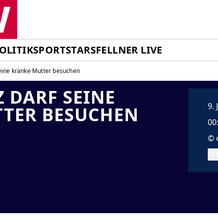
OLITIK
SPORT
STARS
FELLNER LIVE
seine kranke Mutter besuchen
 DARF SEINE
9.
TER BESUCHEN
00
© 
Art