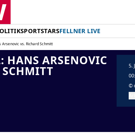
OLITIK
SPORT
STARS
FELLNER LIVE
 Arsenovic vs. Richard Schmitt
: HANS ARSENOVIC
5.
D SCHMITT
00
© 
Art