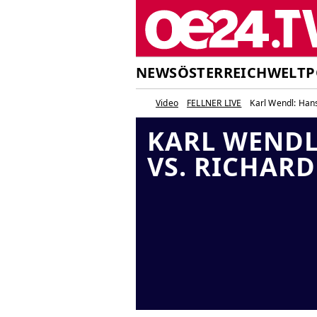
NEWS
ÖSTERREICH
WELT
P
Video
FELLNER LIVE
Karl Wendl: Hans
KARL WENDL
VS. RICHAR