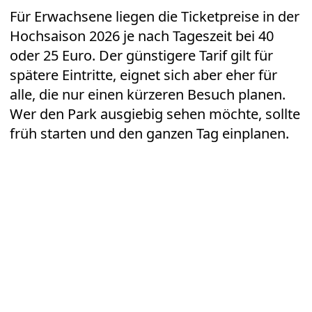
Die besten Tipps für den Besuch
2026
In der Hauptsaison von Juni bis September
ist der Nationalpark sehr beliebt. Wer
Menschenmassen vermeiden möchte, sollte
möglichst früh am Morgen kommen oder
einen späteren Zeitslot wählen. Tickets kauft
man am besten vorab online, da beim Kauf
eine konkrete Eintrittszeit reserviert wird.
Für Erwachsene liegen die Ticketpreise in der
Hochsaison 2026 je nach Tageszeit bei 40
oder 25 Euro. Der günstigere Tarif gilt für
spätere Eintritte, eignet sich aber eher für
alle, die nur einen kürzeren Besuch planen.
Wer den Park ausgiebig sehen möchte, sollte