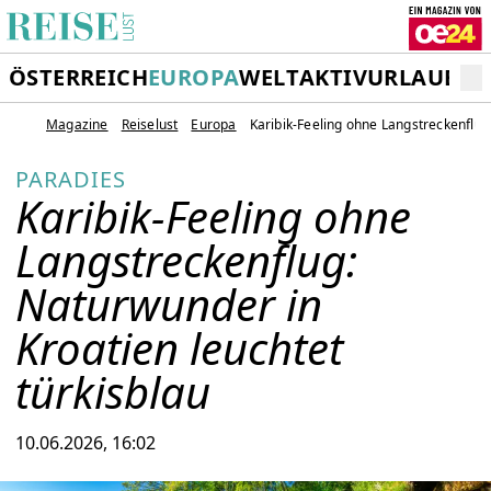
ÖSTERREICH
EUROPA
WELT
AKTIVURLAUB
RE
Magazine
Reiselust
Europa
Karibik-Feeling ohne Langstreckenflug
PARADIES
Karibik-Feeling ohne
Langstreckenflug:
Naturwunder in
Kroatien leuchtet
türkisblau
10.06.2026, 16:02