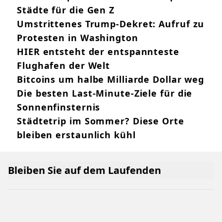
"Friends"-Stars trauern um Matthew
Perry
Überraschend! Das sind die beliebtesten
Strände im Sommer 2026
"War zu Liliana fair & großzügig!"
Perfekt für den Spätsommer: Von
diesen Italien-Geheimtipps haben Sie
noch nie gehört!
Wien in Top 10: Die besten europäischen
Städte für die Gen Z
Umstrittenes Trump-Dekret: Aufruf zu
Protesten in Washington
HIER entsteht der entspannteste
Flughafen der Welt
Bitcoins um halbe Milliarde Dollar weg