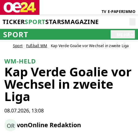
TV
E-PAPER
IMMO
TICKER
SPORT
STARS
MAGAZINE
SPORT
MEHR
Sport
Fußball WM
Kap Verde Goalie vor Wechsel in zweite Liga
WM-HELD
Kap Verde Goalie vor
Wechsel in zweite
Liga
08.07.2026, 13:08
von
Online Redaktion
OR