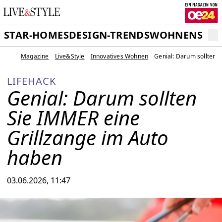
STAR-HOMES
DESIGN-TRENDS
WOHNEN
SCH
Magazine
Live&Style
Innovatives Wohnen
Genial: Darum sollten 
LIFEHACK
Genial: Darum sollten
Sie IMMER eine
Grillzange im Auto
haben
03.06.2026, 11:47