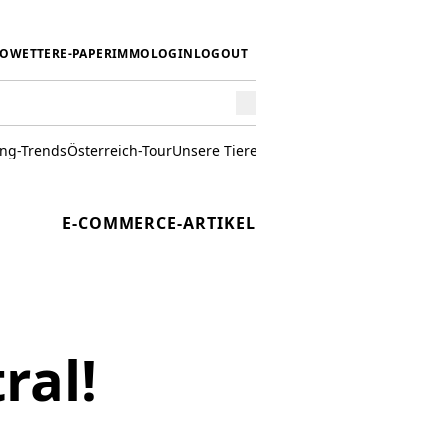
IO
WETTER
E-PAPER
IMMO
LOGIN
LOGOUT
ing-Trends
Österreich-Tour
Unsere Tiere
Mörwald kocht
Stark in den 
E-COMMERCE-ARTIKEL
ral!