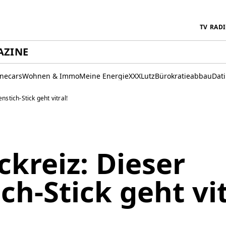
TV
RAD
AZINE
inecars
Wohnen & Immo
Meine Energie
XXXLutz
Bürokratieabbau
Dat
stich-Stick geht vitral!
kreiz: Dieser
ch-Stick geht vit