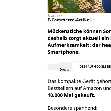
© OE24 / KI
E-Commerce-Artikel
Mückenstiche können Som
deshalb sorgt aktuell ein
Aufmerksamkeit: der
hea
Smartphone
.
OE24 AUF GOOGLE B
Drucken
Das kompakte Gerät gehör
Bestsellern auf
Amazon
und
10.000 Mal gekauft
.
Besonders spannend: