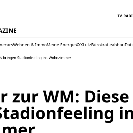
TV
RAD
AZINE
inecars
Wohnen & Immo
Meine Energie
XXXLutz
Bürokratieabbau
Dat
s bringen Stadionfeeling ins Wohnzimmer
r zur WM: Diese
tadionfeeling i
mmer