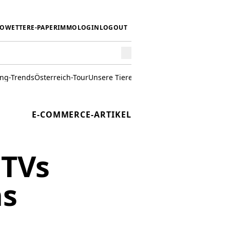
IO
WETTER
E-PAPER
IMMO
LOGIN
LOGOUT
ing-Trends
Österreich-Tour
Unsere Tiere
Mörwald kocht
Stark in den 
E-COMMERCE-ARTIKEL
 TVs
ns