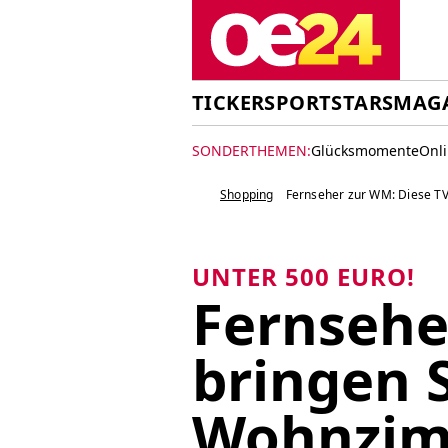
TICKER
SPORT
STARS
MAG
SONDERTHEMEN:
Glücksmomente
Onl
Shopping
Fernseher zur WM: Diese TV
UNTER 500 EURO!
Fernsehe
bringen S
Wohnzi