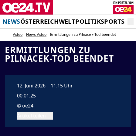
NEWS
ÖSTERREICH
WELT
POLITIK
SPORT
STA
Video
News Video
Ermittlungen zu Pilnacek-Tod beendet
ERMITTLUNGEN ZU
PILNACEK-TOD BEENDET
12. Juni 2026 | 11:15 Uhr
00:01:25
© oe24
Artikel teilen