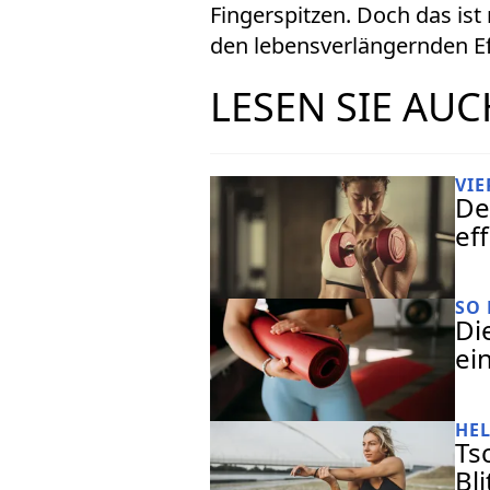
Fingerspitzen. Doch das ist
den lebensverlängernden Eff
LESEN SIE AUC
VI
De
ef
SO 
Di
ei
HE
Ts
Bl