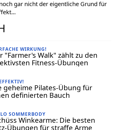
 noch gar nicht der eigentliche Grund für
ekt...
H
ERFACHE WIRKUNG!
r "Farmer's Walk" zählt zu den
fektivsten Fitness-Übungen
EFFEKTIV!
e geheime Pilates-Übung für
nen definierten Bauch
LLO SOMMERBODY
chüss Winkearme: Die besten
itz-Übungen für straffe Arme