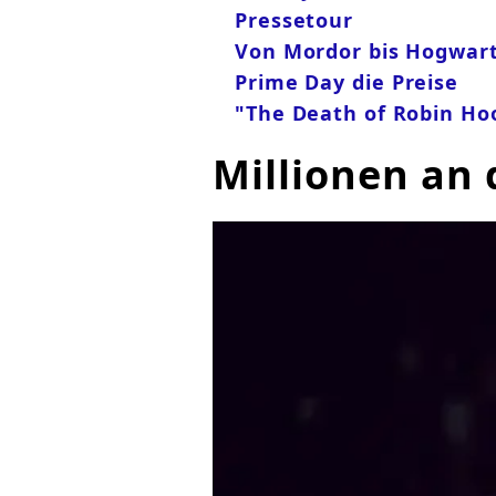
Pressetour
Von Mordor bis Hogwart
Prime Day die Preise
"The Death of Robin Ho
Millionen an