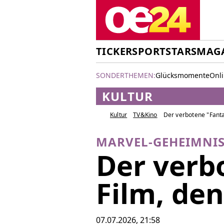
TICKER
SPORT
STARS
MAG
SONDERTHEMEN:
Glücksmomente
Onl
KULTUR
Kultur
TV&Kino
Der verbotene "Fanta
MARVEL-GEHEIMNI
Der verb
Film, de
07.07.2026, 21:58