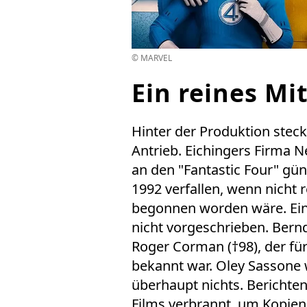
© MARVEL
Ein reines Mi
Hinter der Produktion steck
Antrieb. Eichingers Firma N
an den "Fantastic Four" gün
1992 verfallen, wenn nicht 
begonnen worden wäre. Eine
nicht vorgeschrieben. Bern
Roger Corman (†98), der fü
bekannt war. Oley Sassone
überhaupt nichts. Berichte
Films verbrannt, um Kopien 