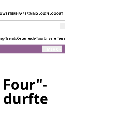
IO
WETTER
E-PAPER
IMMO
LOGIN
LOGOUT
ing-Trends
Österreich-Tour
Unsere Tiere
Mörwald kocht
Stark in den 
MEHR
 Four"-
 durfte