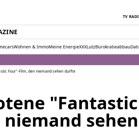
TV
RAD
AZINE
inecars
Wohnen & Immo
Meine Energie
XXXLutz
Bürokratieabbau
Dat
stic Four"-Film, den niemand sehen durfte
S
otene "Fantastic
n niemand sehen