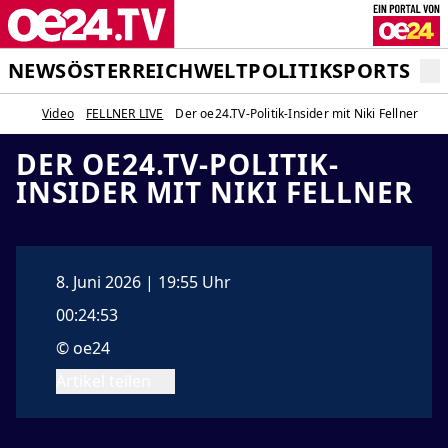
NEWS
ÖSTERREICH
WELT
POLITIK
SPORT
STA
Video
FELLNER LIVE
Der oe24.TV-Politik-Insider mit Niki Fellner
DER OE24.TV-POLITIK-
INSIDER MIT NIKI FELLNER
8. Juni 2026 | 19:55 Uhr
00:24:53
© oe24
Artikel teilen