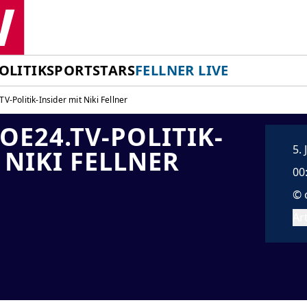
OLITIK
SPORT
STARS
FELLNER LIVE
V-Politik-Insider mit Niki Fellner
OE24.TV-POLITIK-I
5.
 NIKI FELLNER
00
© 
Art