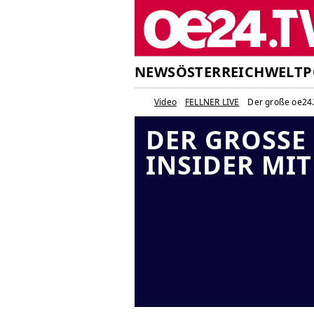
NEWS
ÖSTERREICH
WELT
P
Video
FELLNER LIVE
Der große oe24.T
DER GROSSE 
NSIDER MIT