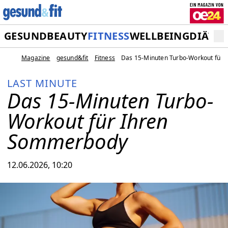
GESUND
BEAUTY
FITNESS
WELLBEING
DIÄT
M
Magazine
gesund&fit
Fitness
Das 15-Minuten Turbo-Workout für
LAST MINUTE
Das 15-Minuten Turbo-
Workout für Ihren
Sommerbody
12.06.2026, 10:20