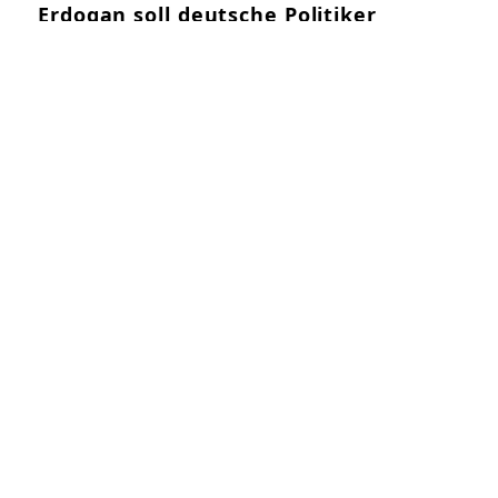
Erdogan soll deutsche Politiker
ausspionieren lassen
Bis zu 900 Kalorien pro Stunde: So wird
Schwimmen zum Fettkiller
Bleiben Sie auf dem Laufenden
Online Netzwerk oe24
Allgemeine Nutzungsbedingungen
Datenschutzerklärung
Cookie-Liste
Cookie-Einstellungen und Widerruf