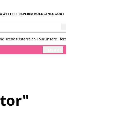
IO
WETTER
E-PAPER
IMMO
LOGIN
LOGOUT
ing-Trends
Österreich-Tour
Unsere Tiere
Mörwald kocht
Stark in den 
MEHR
tor"