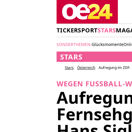
TICKER
SPORT
STARS
MAG
SONDERTHEMEN:
Glücksmomente
Onl
STARS
Stars
Österreich
Aufregung im ZDF- 
WEGEN FUSSBALL-
Aufregun
Fernsehg
Hans Sig