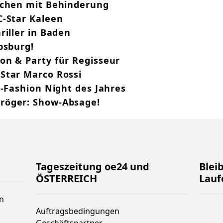
schen mit Behinderung
C-Star Kaleen
riller in Baden
bsburg!
on & Party für Regisseur
Star Marco Rossi
P-Fashion Night des Jahres
röger: Show-Absage!
Tageszeitung oe24 und
Blei
ÖSTERREICH
Lauf
n
Auftragsbedingungen
Geschäftspartner