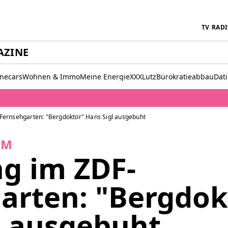
TV
RAD
AZINE
inecars
Wohnen & Immo
Meine Energie
XXXLutz
Bürokratieabbau
Dat
Fernsehgarten: "Bergdoktor" Hans Sigl ausgebuht
WM
g im ZDF-
arten: "Bergdok
l ausgebuht